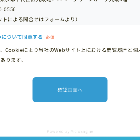
-0556
ットによる問合せはフォームより）
の利用目的
いについて同意する
必須
合せについてのご回答及びご連絡のため
を第三者に提供する場合
、Cookieにより当社のWebサイト上における閲覧履歴と
等による場合を除き、本人の同意を得ずに当フォームにてご
あります。
者に提供することはありません。
の取扱いの委託を行う場合
ら取得する個人情報については、外部のサーバを利用し管理
託先については個人情報保護の観点から委託先としての選定評
の開示等の請求について
個人情報について、利用目的の通知、開示、訂正、追加又は
Powered by
MicroEngine
第三者への提供の停止を求められた場合は、 これに応じます