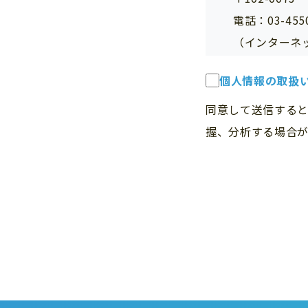
電話：03-4550
（インターネ
c) 個人情報
個人情報の取扱
当社へのお問
d) 個人情報
同意して送信すると
当社は、法令
握、分析する場合が
人情報を第三
e) 個人情報
本フォームか
す。 外部委
います。
f) 個人情報
当社は、保有
止、消去又は