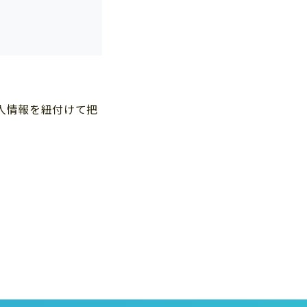
個人情報を紐付けて把
提供いただく個
を行っておりま
価を実施して
削除、利用の停
。その場合の